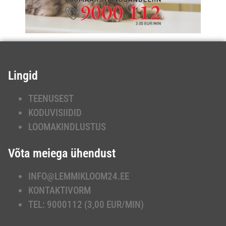
Lingid
TEENUSEST
KODUVISIIDID
LOOMAKINDLUSTUS
Võta meiega ühendust
INFO@LEMMIKLOOM24.EE
KONTAKTIVORM
TEL: 9000112 (3,00 EUR/MIN)